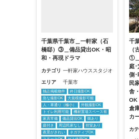
千葉県千葉市＿一軒家（石
千
橋邸）③＿備品貸出OK・昭
（
和・再現ドラマ
①
庭･
カテゴリ
一軒家ハウススタジオ
側
エリア
千葉市
民
舎
独占掲載物件
終日撮影OK
急な撮影OK
大規模撮影可能
O
人・車通り（極小）
外観撮影OK
倉
トイレ利用可能
機材置場スペース有
カ
家具常備
備品貸出OK
畑あり
庭付き
周辺民家なし
控室あり
カテ
夜景がきれい
ネガティブOK
スモークOK
ゼネ使用OK