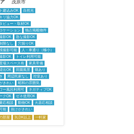
ア
茂原市
ト建込みOK
自然光
キリ協力OK
タビュー・取材OK
ロケーション
独占掲載物件
撮影OK
急な撮影OK
制限なし
穴掘りOK
模撮影可能
人・車通り（極小）
撮影OK
トイレ利用可能
置場スペース有
家具常備
貸出OK
田園風景
畑あり
き
周辺民家なし
控室あり
がきれい
昭和の雰囲気
ワー風呂利用可
ネガティブOK
ークOK
ゼネ使用OK
量応相談
動物OK
火器応相談
可能
抜けがきれい
の部屋
3LDK以上
一軒家