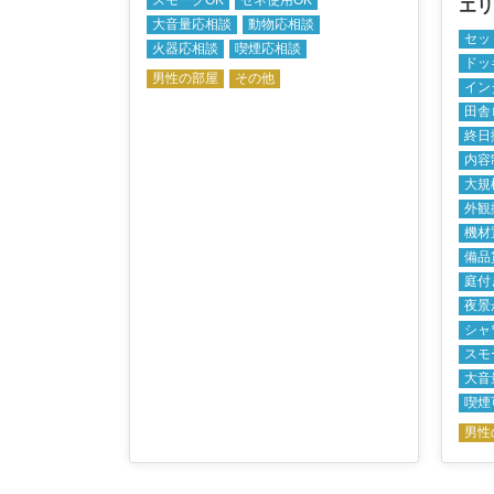
エリ
大音量応相談
動物応相談
セッ
火器応相談
喫煙応相談
ドッ
男性の部屋
その他
イン
田舎
終日
内容
大規
外観
機材
備品
庭付
夜景
シャ
スモ
大音
喫煙
男性