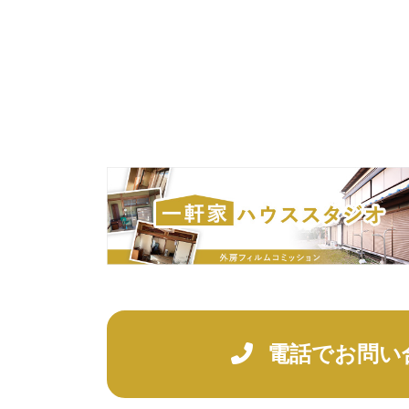
投
稿
の
ペ
ー
ジ
送
り
電話でお問い