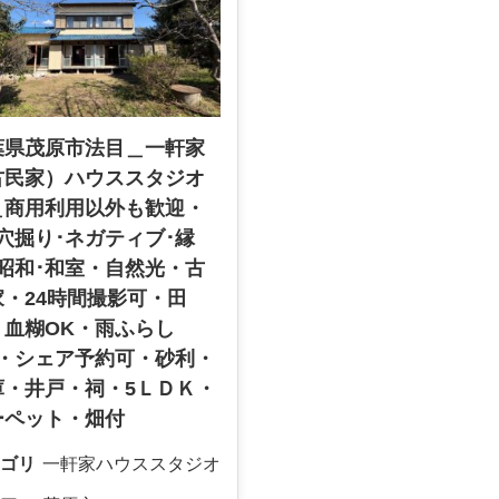
葉県茂原市法目＿一軒家
古民家）ハウススタジオ
＿商用利用以外も歓迎・
穴掘り･ネガティブ･縁
･昭和･和室・自然光・古
家・24時間撮影可・田
・血糊OK・雨ふらし
K・シェア予約可・砂利・
庫・井戸・祠・5ＬＤＫ・
ーペット・畑付
ゴリ
一軒家ハウススタジオ