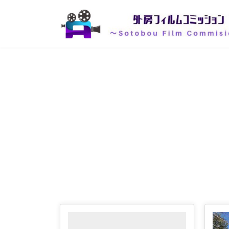
コ
ナ
ン
ビ
テ
ゲ
ン
ー
ツ
シ
へ
ョ
ス
ン
キ
に
ッ
移
プ
動