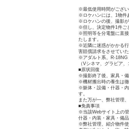
※最低使用時間がござい
※ロケハンには、1物件
※ロケハンの後、撮影が
※但し、決定物件1件ご
※照明等を分電盤に直接
たします。
※近隣に迷惑がかかる行
害賠償請求をさせていた
※アダルト系、R-18NG
（Vシネマ、グラビア、
■原状回復
※撮影終了後、家具・備
※機材搬出時の養生は徹
※躯体・設備・什器・内
す。
また万が一、弊社管理、
■免責事項
※当該Webサイト上の
什器・内装・家具・備品
※弊社管理、紹介物件使