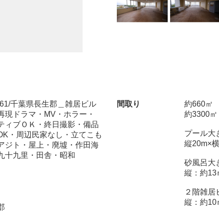
.161/千葉県長生郡＿雑居ビル
間取り
約660㎡
再現ドラマ・MV・ホラー・
約3300
ティブＯＫ・終日撮影・備品
プール大
OK・周辺民家なし・立てこも
縦20m×横
アジト・屋上・廃墟・作田海
九十九里・田舎・昭和
砂風呂大
縦：約13
２階雑居
縦：約10
郡