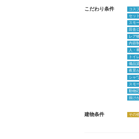
こだわり条件
コス
セッ
スモ
田舎
レア
内容
人・
トイ
備品貸
夜景
シャ
スモー
動物
抜け
建物条件
その