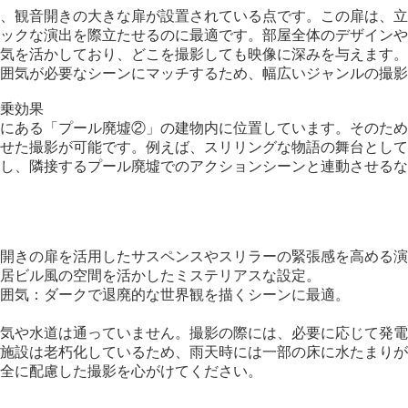
、観音開きの大きな扉が設置されている点です。この扉は、立
ックな演出を際立たせるのに最適です。部屋全体のデザインや
気を活かしており、どこを撮影しても映像に深みを与えます。
囲気が必要なシーンにマッチするため、幅広いジャンルの撮影
乗効果
にある「プール廃墟②」の建物内に位置しています。そのため
せた撮影が可能です。例えば、スリリングな物語の舞台として
し、隣接するプール廃墟でのアクションシーンと連動させるな
開きの扉を活用したサスペンスやスリラーの緊張感を高める演
居ビル風の空間を活かしたミステリアスな設定。
囲気：ダークで退廃的な世界観を描くシーンに最適。
気や水道は通っていません。撮影の際には、必要に応じて発電
施設は老朽化しているため、雨天時には一部の床に水たまりが
全に配慮した撮影を心がけてください。