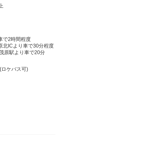
上
車で2時間程度
原北ICより車で30分程度
線茂原駅より車で20分
 (ロケバス可)