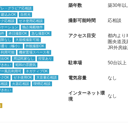
築年数
築30年以
プレ・グラビア応相談
ト建込みOK
自然光
撮影可能時間
応相談
ーク応相談
ゼネ使用応相談
ロケーション
独占掲載物件
物件
終日撮影OK
急な撮影OK
アクセス目安
都内より
制限なし
大規模撮影可能
圏央道茂
車通り（極小）
外観撮影OK
JR外房
レ利用可能
機材置場スペース有
出OK
周辺民家なし
控室あり
駐車場
50台以上
がきれい
昭和の雰囲気
ワー風呂利用可
ネガティブOK
クOK
ゼネ使用OK
大音量応相談
電気容量
なし
応相談
火器応相談
喫煙応相談
がきれい
インターネット環
なし
境
他