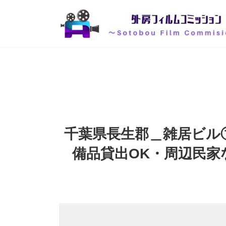
コ
ナ
ン
ビ
テ
ゲ
ン
ー
ツ
シ
へ
ョ
ス
ン
キ
に
ッ
移
プ
動
千葉県長生郡＿雑居ビル
備品貸出OK・周辺民