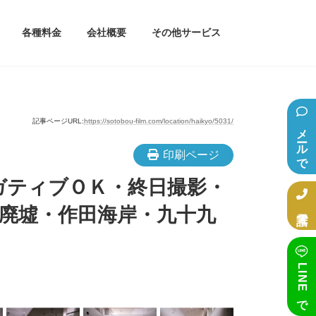
各種料金
会社概要
その他サービス
記事ページURL:
https://sotobou-film.com/location/haikyo/5031/
メールで相談
印刷ページ
ガティブＯＫ・終日撮影・
電話で相談
廃墟・作田海岸・九十九
LINEで相談