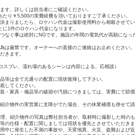
ます。詳しくは担当者にご確認ください。
あたり￥5,500の実費経費を頂いておりますご了承ください。
決まりましたら、ロケハン代金は撮影使用料から相殺させてい
とに1件のロケハン代金になります。
つなぐ事は絶対にNGです。施設の年間の電気代が高額になっ
為は厳禁です。オーナーへの直接のご連絡はお止めください。
だきます。
コスプレ、濡れ場のあるシーンは内容による。応相談）
品等は全て元通りの配置に現状復帰して下さい。
底してください。
装・家具・備品等の破損や汚損につきましては、実費にて賠償
紹介物件の実営業に支障がでた場合、その休業補償も併せて請
管理、紹介物件の写真は弊社担当者が、取材時に撮影した時の
等の仕様・配置に関しましては現状を優先とさせていただきま
用中に発生した不測の事故や、天変地異、火災、盗難および近