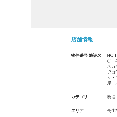
店舗情報
物件番号 施設名
NO
①＿
ネガ
貸出
り・
岸・
カテゴリ
廃墟
エリア
長生