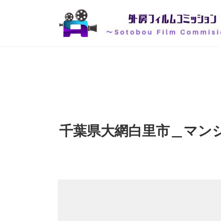
コ
ナ
ン
ビ
テ
ゲ
ン
ー
ツ
シ
へ
ョ
ス
ン
キ
に
ッ
移
プ
動
千葉県大網白里市＿マン