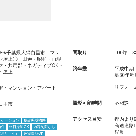
.086/千葉県大網白里市＿マン
間取り
100坪（
ン屋上①＿田舎・昭和・再現
マ・共用部・ネガティブOK・
築年数
平成中期
・屋上
築30年程
リフォー
街・マンション・アパート
撮影可能時間
応相談
白里市
アクセス目安
都内より
ロケーション
独占掲載物件
高速道路
物件
終日撮影OK
内容制限なし
程度
車通り（小）
外観撮影OK