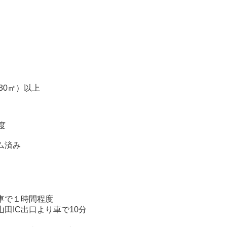
330㎡）以上
度
ム済み
車で１時間程度
山田IC出口より車で10分