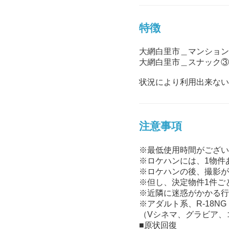
特徴
大網白里市＿マンション
大網白里市＿スナック③
状況により利用出来ない
注意事項
※最低使用時間がござい
※ロケハンには、1物件
※ロケハンの後、撮影が
※但し、決定物件1件ご
※近隣に迷惑がかかる行
※アダルト系、R-18NG
（Vシネマ、グラビア、
■原状回復