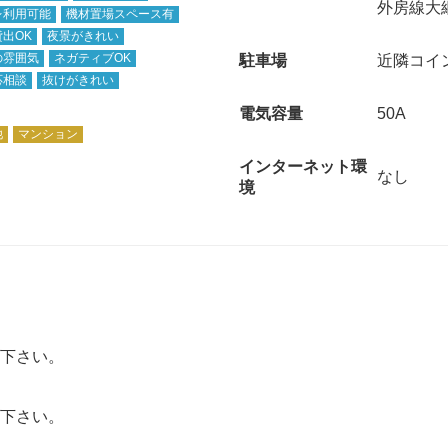
外房線大
レ利用可能
機材置場スペース有
出OK
夜景がきれい
の雰囲気
ネガティブOK
駐車場
近隣コイ
応相談
抜けがきれい
電気容量
50A
他
マンション
インターネット環
なし
境
下さい。
下さい。