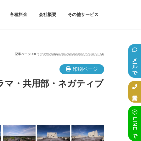
各種料金
会社概要
その他サービス
記事ページURL:
https://sotobou-film.com/location/house/2074/
メールで相談
印刷ページ
ラマ・共用部・ネガティブ
電話で相談
LINEで相談