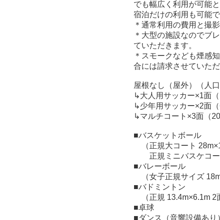
でも幅広く利用が可能と
宿泊だけの利用も可能で
＊通常利用の費用と撮影
＊大型の施設なのでブレ
ていただきます。
＊スモークなども煙感知
合には請求させていただ
屋根なし（屋外）（人口芝
↳大人用サッカー×1面（1
↳少年用サッカー×2面（6
↳マルチコート×3面（20
■バスケットボール
（正規大コート 28m×1
正規ミニバスケコート 2
■バレーボール
（女子正規サイズ 18m
■バドミントン
（正規 13.4m×6.1m
■卓球
■ダンス（音響設備あり