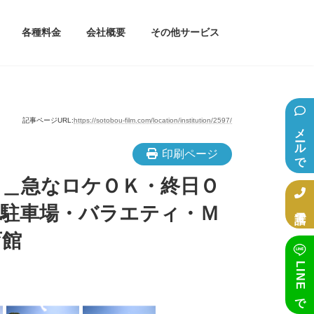
各種料金
会社概要
その他サービス
記事ページURL:
https://sotobou-film.com/location/institution/2597/
メールで相談
印刷ページ
）＿急なロケＯＫ・終日Ｏ
電話で相談
型駐車場・バラエティ・Ｍ
育館
LINEで相談