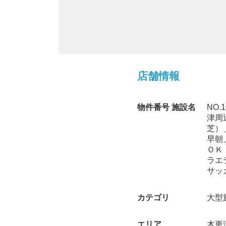
店舗情報
物件番号 施設名
NO
津周
芝）
早朝
ＯＫ
ラエ
サッ
カテゴリ
大型
エリア
木更