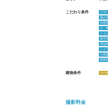
こだわり条件
スモ
独占
内容
人・
トイ
家具
周辺
シャ
大音
喫煙
建物条件
その
撮影料金