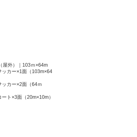
屋外）｜103ｍ×64m
ッカー×1面（103m×64
ッカー×2面（64ｍ
ート×3面（20m×10m）