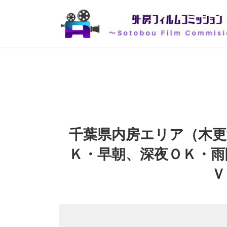
コ
ナ
ン
ビ
テ
ゲ
ン
ー
ツ
シ
へ
ョ
ス
ン
キ
に
ッ
移
プ
動
千葉県内房エリア（木更
Ｋ・早朝、深夜ＯＫ・雨
Ｖ