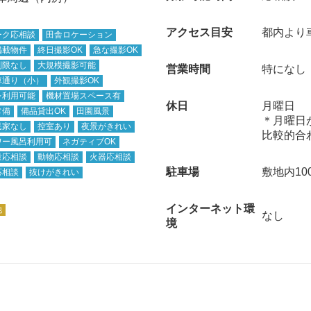
アクセス目安
都内より
ーク応相談
田舎ロケーション
掲載物件
終日撮影OK
急な撮影OK
制限なし
大規模撮影可能
営業時間
特になし
車通り（小）
外観撮影OK
レ利用可能
機材置場スペース有
休日
月曜日
常備
備品貸出OK
田園風景
＊月曜日
民家なし
控室あり
夜景がきれい
比較的合
ワー風呂利用可
ネガティブOK
量応相談
動物応相談
火器応相談
駐車場
敷地内10
応相談
抜けがきれい
インターネット環
他
なし
境