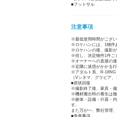
■フットサル
注意事項
※最低使用時間がござい
※ロケハンには、1物件
※ロケハンの後、撮影が
※但し、決定物件1件ご
※オーナーへの直接の連
※近隣に迷惑がかかる行
※アダルト系、R-18NG
（Vシネマ、グラビア、
■原状回復
※撮影終了後、家具・備
※機材搬出時の養生は徹
※躯体・設備・什器・内
す。
また万が一、弊社管理、
■免責事項