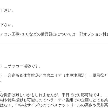
下さい。
下さい。
アコン工事×１０などの備品貸出については一部オプション料
）＿サッカー場②です。
）＿合宿所＆体育館③と内房エリア（木更津周辺）＿風呂③と
。
。
な撮影は難しいかもしれませんが、平日では対応可能です。
糊や特殊撮影も可能なのでバラエティ番組での企画などでも柔
はなく、中学校サイズなのでバスケットゴールの高さや天井高