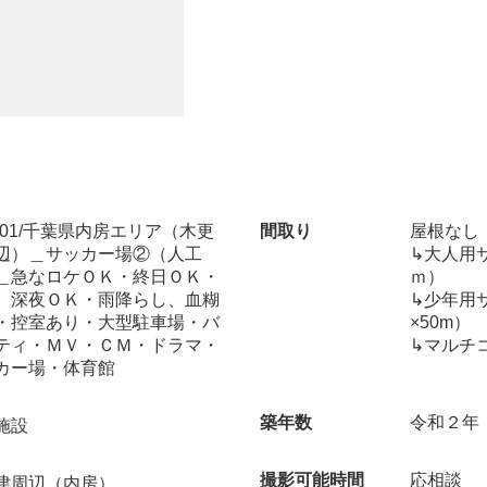
.101/千葉県内房エリア（木更
間取り
屋根なし（
辺）＿サッカー場②（人工
↳大人用サ
＿急なロケＯＫ・終日ＯＫ・
ｍ）
、深夜ＯＫ・雨降らし、血糊
↳少年用サ
・控室あり・大型駐車場・バ
×50m）
ティ・ＭＶ・ＣＭ・ドラマ・
↳マルチコ
カー場・体育館
築年数
令和２年
施設
撮影可能時間
応相談
津周辺（内房）