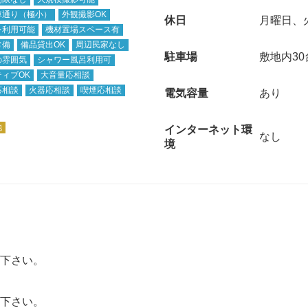
車通り（極小）
外観撮影OK
休日
月曜日、
レ利用可能
機材置場スペース有
常備
備品貸出OK
周辺民家なし
駐車場
敷地内3
の雰囲気
シャワー風呂利用可
ィブOK
大音量応相談
応相談
火器応相談
喫煙応相談
電気容量
あり
他
インターネット環
なし
境
下さい。
下さい。