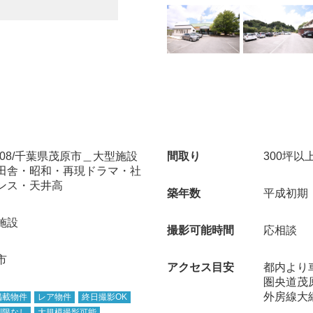
.108/千葉県茂原市＿大型施設
間取り
300坪以
田舎・昭和・再現ドラマ・社
ンス・天井高
築年数
平成初期
施設
撮影可能時間
応相談
市
アクセス目安
都内より
圏央道茂
外房線大
掲載物件
レア物件
終日撮影OK
制限なし
大規模撮影可能