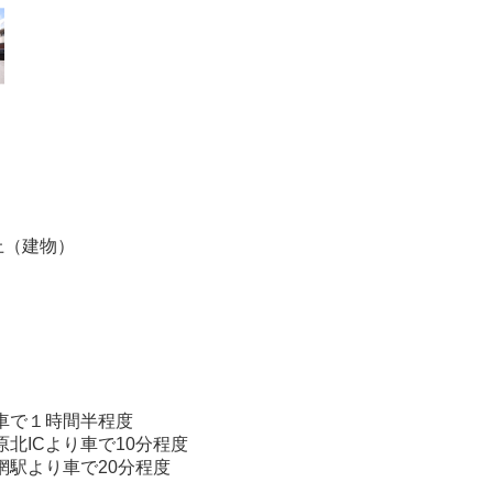
上（建物）
車で１時間半程度
原北ICより車で10分程度
網駅より車で20分程度