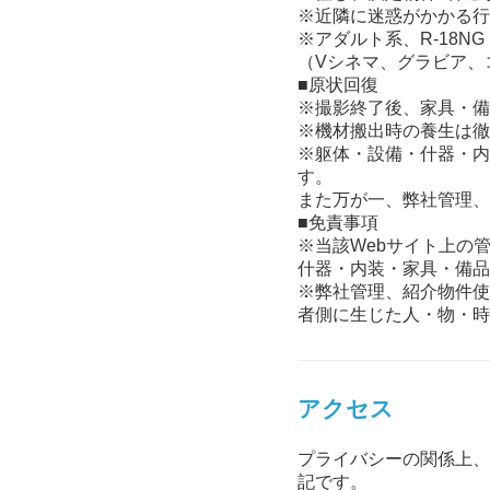
※近隣に迷惑がかかる行
※アダルト系、R-18NG
（Vシネマ、グラビア、
■原状回復
※撮影終了後、家具・備
※機材搬出時の養生は徹
※躯体・設備・什器・内
す。
また万が一、弊社管理、
■免責事項
※当該Webサイト上の
什器・内装・家具・備品
※弊社管理、紹介物件使
者側に生じた人・物・時
アクセス
プライバシーの関係上、
記です。