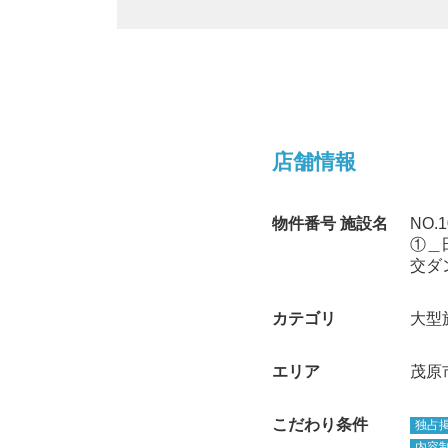
店舗情報
物件番号 施設名
NO
①＿
交ダ
カテゴリ
大型
エリア
茂原
こだわり条件
独占
内容