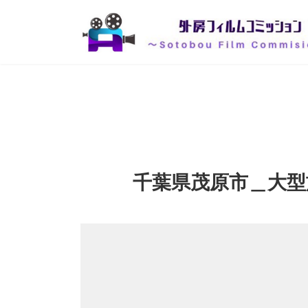
コ
ナ
ン
ビ
テ
ゲ
ン
ー
ツ
シ
へ
ョ
ス
ン
キ
に
ッ
移
プ
動
千葉県茂原市＿大型